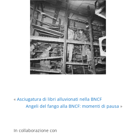
«
Asciugatura di libri alluvionati nella BNCF
Angeli del fango alla BNCF: momenti di pausa
»
In collaborazione con