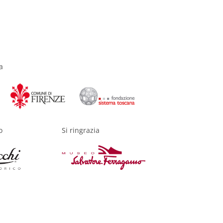
a
o
Si ringrazia