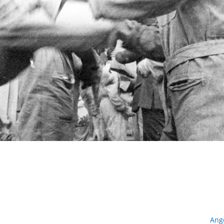
a
Ange