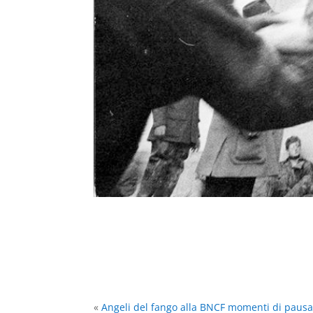
«
Angeli del fango alla BNCF momenti di paus