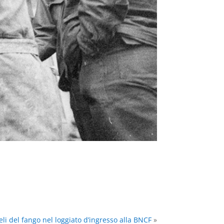
li del fango nel loggiato d’ingresso alla BNCF
»