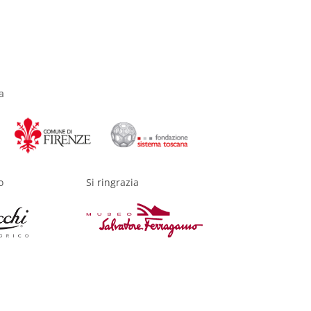
a
o
Si ringrazia