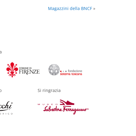
Magazzini della BNCF
»
a
o
Si ringrazia