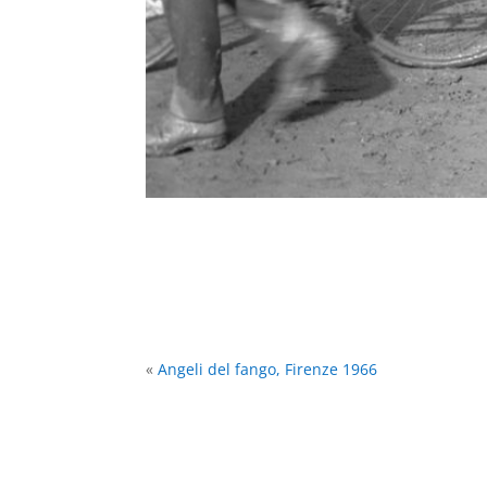
«
Angeli del fango, Firenze 1966