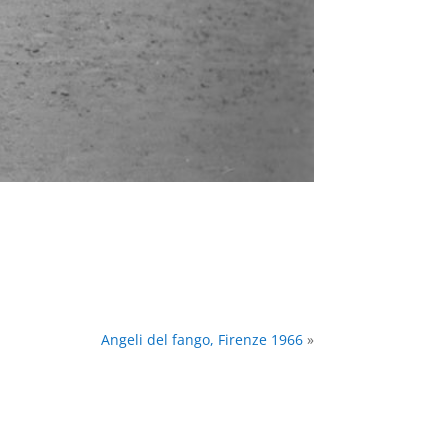
Angeli del fango, Firenze 1966
»