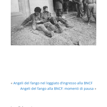
«
Angeli del fango nel loggiato d’ingresso alla BNCF
Angeli del fango alla BNCF: momenti di pausa
»