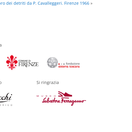
o dei detriti da P. Cavalleggeri. Firenze 1966
»
a
o
Si ringrazia